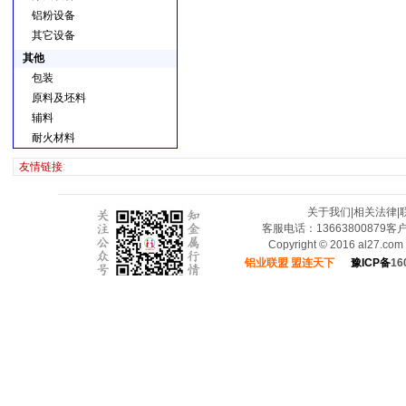
铝粉设备
其它设备
其他
包装
原料及坯料
辅料
耐火材料
友情链接
:
关于我们
|
相关法律
|
客服电话：13663800879
Copyright © 2016 al27.c
铝业联盟 盟连天下
豫ICP备
16