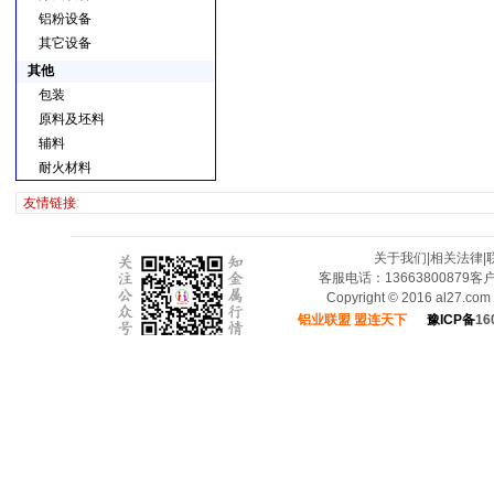
铝粉设备
其它设备
其他
包装
原料及坯料
辅料
耐火材料
友情链接
:
关于我们
|
相关法律
|
客服电话：13663800879
Copyright © 2016 al27.c
铝业联盟 盟连天下
豫ICP备
16