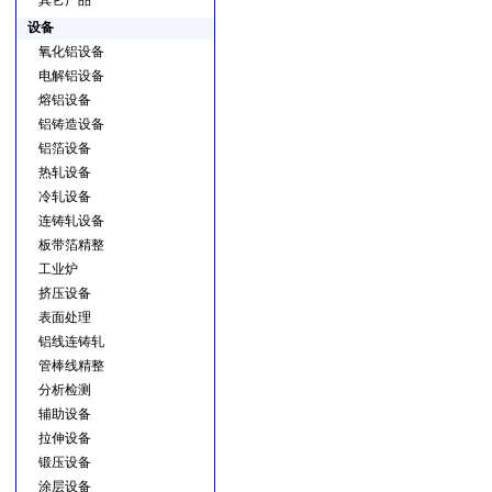
其它产品
设备
氧化铝设备
电解铝设备
熔铝设备
铝铸造设备
铝箔设备
热轧设备
冷轧设备
连铸轧设备
板带箔精整
工业炉
挤压设备
表面处理
铝线连铸轧
管棒线精整
分析检测
辅助设备
拉伸设备
锻压设备
涂层设备