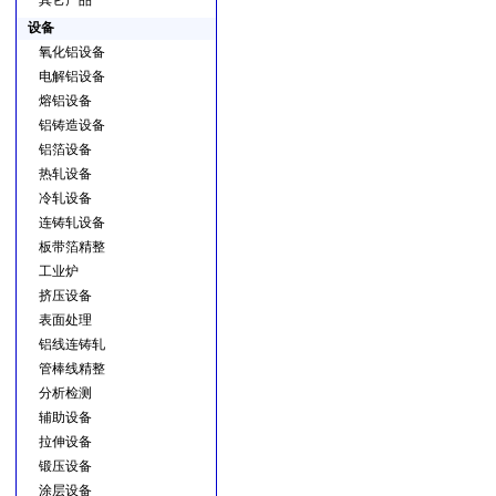
其它产品
设备
氧化铝设备
电解铝设备
熔铝设备
铝铸造设备
铝箔设备
热轧设备
冷轧设备
连铸轧设备
板带箔精整
工业炉
挤压设备
表面处理
铝线连铸轧
管棒线精整
分析检测
辅助设备
拉伸设备
锻压设备
涂层设备