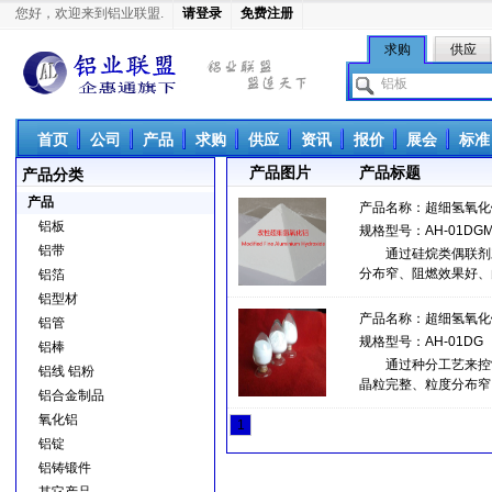
您好，欢迎来到铝业联盟.
请登录
免费注册
求购
供应
铝业联盟
首页
公司
产品
求购
供应
资讯
报价
展会
标准
产品图片
产品标题
产品分类
产品
产品名称：
超细氢氧化
铝板
规格型号：AH-01DG
铝带
通过硅烷类偶联剂对
分布窄、阻燃效果好、
铝箔
化铝可改善氢氧化铝与
铝型材
产品名称：
超细氢氧化
铝管
规格型号：AH-01DG
铝棒
通过种分工艺来控制
铝线 铝粉
晶粒完整、粒度分布窄
铝合金制品
的过程中尽可能保持粉
氧化铝
1
铝锭
铝铸锻件